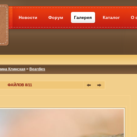
Новости
Форум
Галерея
Каталог
О 
рина Клинская
>
Beardies
ФАЙЛОВ 8/11