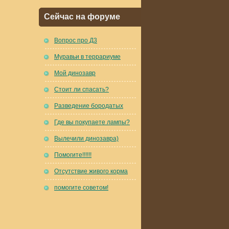
Сейчас на форуме
Вопрос про Д3
Муравьи в террариуме
Мой динозавр
Стоит ли спасать?
Разведение бородатых
Где вы покупаете лампы?
Вылечили динозавра)
Помогите!!!!!!
Отсутствие живого корма
помогите советом!