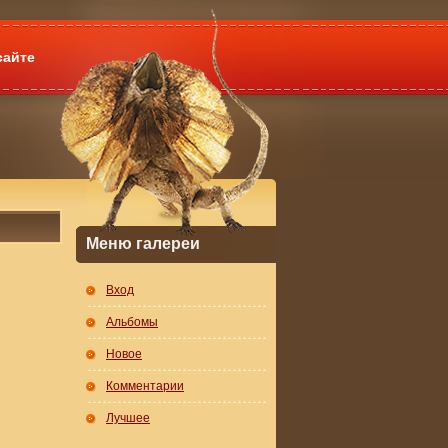
сайте
Меню галереи
Вход
Альбомы
Новое
Комментарии
Лучшее