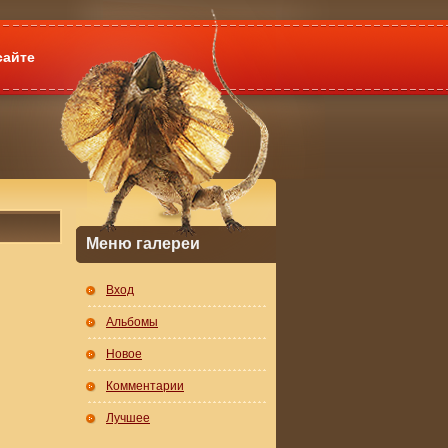
сайте
Меню галереи
Вход
Альбомы
Новое
Комментарии
Лучшее