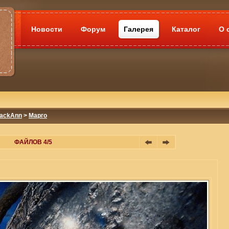
Новости
Форум
Галерея
Каталог
О 
lackAnn
>
Марго
ФАЙЛОВ 4/5