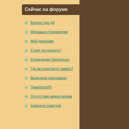
Сейчас на форуме
Вопрос про Д3
Муравьи в террариуме
Мой динозавр
Стоит ли спасать?
Разведение бородатых
Где вы покупаете лампы?
Вылечили динозавра)
Помогите!!!!!!
Отсутствие живого корма
помогите советом!