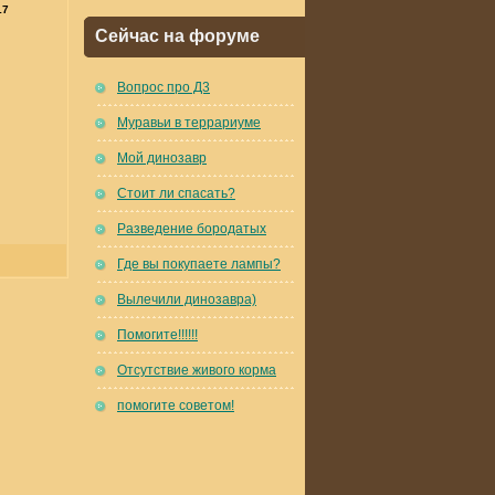
17
Сейчас на форуме
Вопрос про Д3
Муравьи в террариуме
Мой динозавр
Стоит ли спасать?
Разведение бородатых
Где вы покупаете лампы?
Вылечили динозавра)
Помогите!!!!!!
Отсутствие живого корма
помогите советом!