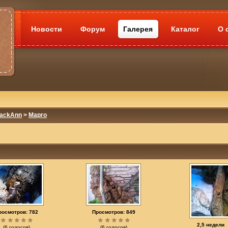
Новости
Форум
Галерея
Каталог
О 
lackAnn
>
Марго
росмотров: 782
Просмотров: 849
2,5 недели
(6 голосов)
(6 голосов)