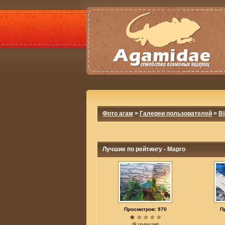
Фото агам
>
Галереи пользователей
>
B
Лучшие по рейтингу - Марго
Просмотров: 970
П
(9 голосов)