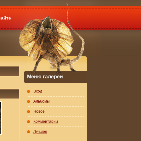
сайте
Меню галереи
Вход
Альбомы
Новое
Комментарии
Лучшее