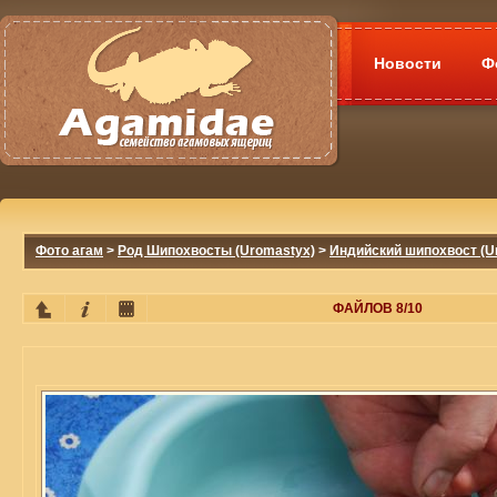
Новости
Ф
Фото агам
>
Род Шипохвосты (Uromastyx)
>
Индийский шипохвост (Ur
ФАЙЛОВ 8/10