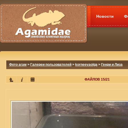
Новости
Ф
Фото агам
>
Галереи пользователей
>
korneevaolga
>
Генри и Лиза
ФАЙЛОВ 15/21