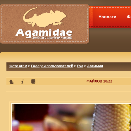
Новости
Ф
Фото агам
>
Галереи пользователей
>
Eva
>
Агамычи
ФАЙЛОВ 10/22