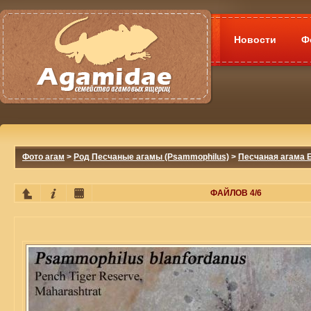
Новости
Ф
Фото агам
>
Род Песчаные агамы (Psammophilus)
>
Песчаная агама 
ФАЙЛОВ 4/6