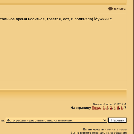
стальное время носиться, греется, ест, и полиняла) Мужчин с
Часовой пояс: GMT + 4
На страницу
Пред.
1
,
2
,
3
,
4
,
5
,
6
,
7
йти:
Вы
не можете
начинать темы
Вы
не можете
отвечать на сообщения