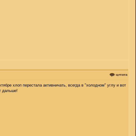
ктябре хлоп перестала активничать, всегда в "холодном" углу и вот
т дальше!