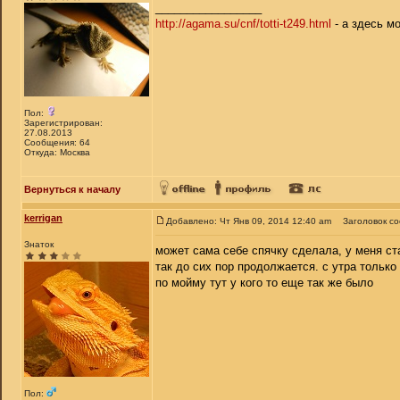
_________________
http://agama.su/cnf/totti-t249.html
- а здесь м
Пол:
Зарегистрирован:
27.08.2013
Сообщения: 64
Откуда: Москва
Вернуться к началу
kerrigan
Добавлено: Чт Янв 09, 2014 12:40 am
Заголовок с
Знаток
может сама себе спячку сделала, у меня ста
так до сих пор продолжается. с утра только
по мойму тут у кого то еще так же было
Пол: