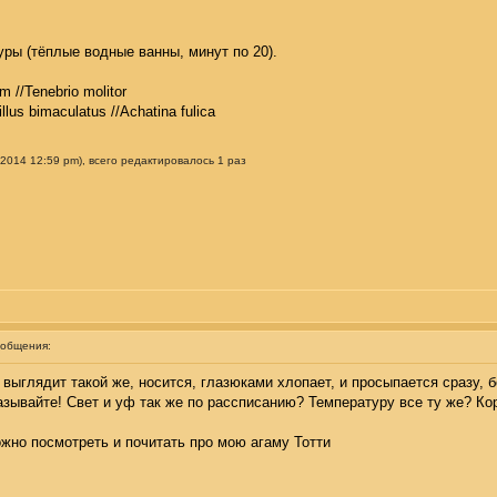
ры (тёплые водные ванны, минут по 20).
m //Tenebrio molitor
illus bimaculatus //Achatina fulica
2014 12:59 pm), всего редактировалось 1 раз
ообщения:
 выглядит такой же, носится, глазюками хлопает, и просыпается сразу, б
казывайте! Свет и уф так же по рассписанию? Температуру все ту же? Ко
ожно посмотреть и почитать про мою агаму Тотти