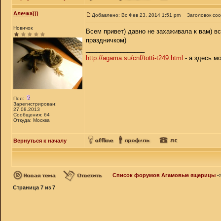
Алечка)))
Добавлено: Вс Фев 23, 2014 1:51 pm
Заголовок со
Новичок
Всем привет) давно не захаживала к вам) вс
праздничком)
_________________
http://agama.su/cnf/totti-t249.html
- а здесь м
Пол:
Зарегистрирован:
27.08.2013
Сообщения: 64
Откуда: Москва
Вернуться к началу
Список форумов Агамовые ящерицы
-
Страница
7
из
7