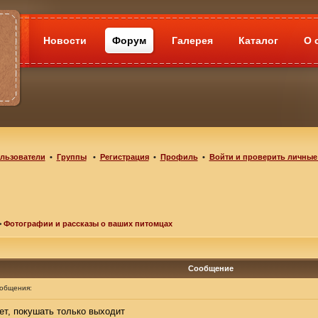
Новости
Форум
Галерея
Каталог
О 
льзователи
•
Группы
•
Регистрация
•
Профиль
•
Войти и проверить личные
>
Фотографии и рассказы о ваших питомцах
Сообщение
ообщения:
ет, покушать только выходит