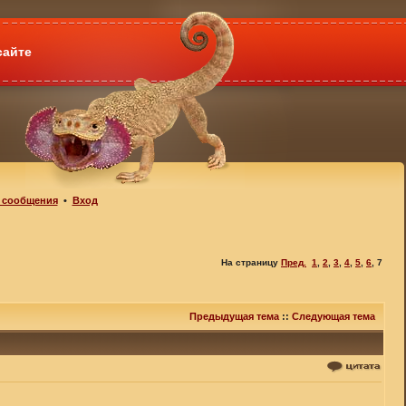
сайте
 сообщения
•
Вход
На страницу
Пред.
1
,
2
,
3
,
4
,
5
,
6
,
7
Предыдущая тема
::
Следующая тема