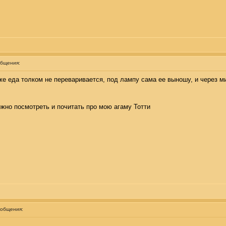
общения:
же еда толком не переваривается, под лампу сама ее выношу, и через м
ожно посмотреть и почитать про мою агаму Тотти
ообщения: