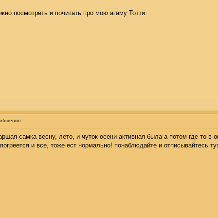
ожно посмотреть и почитать про мою агаму Тотти
ообщения:
ршая самка весну, лето, и чуток осени активная была а потом где то в о
 погреется и все, тоже ест нормально! понаблюдайте и отписывайтесь ту