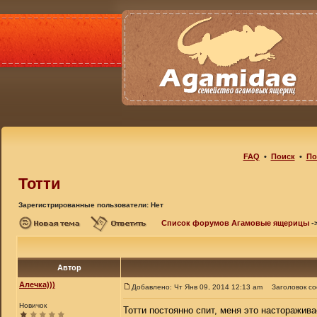
FAQ
•
Поиск
•
По
Тотти
Зарегистрированные пользователи: Нет
Список форумов Агамовые ящерицы
-
Автор
Алечка)))
Добавлено: Чт Янв 09, 2014 12:13 am
Заголовок с
Новичок
Тотти постоянно спит, меня это насторажива