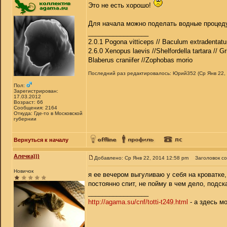
Это не есть хорошо!
Для начала можно поделать водные процеду
_________________
2.0.1 Pogona vitticeps // Baculum extradentatu
2.6.0 Xenopus laevis //Shelfordella tartara // Gr
Blaberus craniifer //Zophobas morio
Последний раз редактировалось: Юрий352 (Ср Янв 22, 
Пол:
Зарегистрирован:
17.03.2012
Возраст: 66
Сообщения: 2164
Откуда: Где-то в Московской
губернии
Вернуться к началу
Алечка)))
Добавлено: Ср Янв 22, 2014 12:58 pm
Заголовок с
Новичок
я ее вечером выгуливаю у себя на кроватке,
постоянно спит, не пойму в чем дело, подс
_________________
http://agama.su/cnf/totti-t249.html
- а здесь м