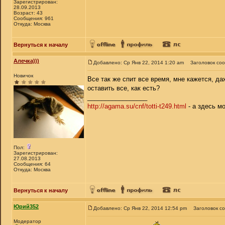
Зарегистрирован:
28.09.2013
Возраст: 43
Сообщения: 961
Откуда: Москва
Вернуться к началу
Алечка)))
Добавлено: Ср Янв 22, 2014 1:20 am
Заголовок со
Новичок
Все так же спит все время, мне кажется, да
оставить все, как есть?
_________________
http://agama.su/cnf/totti-t249.html
- а здесь м
Пол:
Зарегистрирован:
27.08.2013
Сообщения: 64
Откуда: Москва
Вернуться к началу
Юрий352
Добавлено: Ср Янв 22, 2014 12:54 pm
Заголовок с
Модератор