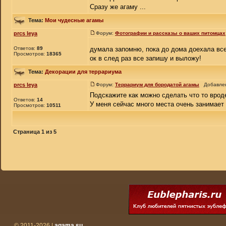
Сразу же агаму ...
Тема:
Мои чудесные агамы
prcs leya
Форум:
Фотографии и рассказы о ваших питомцах
Ответов:
89
думала запомню, пока до дома доехала вс
Просмотров:
18365
ок в след раз все запишу и выложу!
Тема:
Декорации для террариума
prcs leya
Форум:
Террариум для бородатой агамы
Добавлено
Подскажите как можно сделать что то врод
Ответов:
14
У меня сейчас много места очень занимает у
Просмотров:
10511
Страница
1
из
5
© 2011-2026 |
agama.su