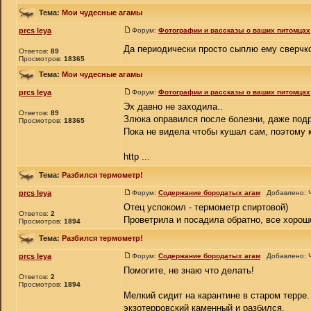
Тема:
Мои чудесные агамы
prcs leya
Форум:
Фотографии и рассказы о ваших питомцах
Да периодически просто сыплю ему сверчко
Ответов:
89
Просмотров:
18365
Тема:
Мои чудесные агамы
prcs leya
Форум:
Фотографии и рассказы о ваших питомцах
Эх давно не заходила..
Ответов:
89
Злюка оправился после болезни, даже подро
Просмотров:
18365
Пока не видела чтобы кушал сам, поэтому к
http ...
Тема:
Разбился термометр!
prcs leya
Форум:
Содержание бородатых агам
Добавлено: Ч
Отец успокоил - термометр спиртовой)
Ответов:
2
Проветрила и посадила обратно, все хорош
Просмотров:
1894
Тема:
Разбился термометр!
prcs leya
Форум:
Содержание бородатых агам
Добавлено: Ч
Помогите, не знаю что делать!
Ответов:
2
Просмотров:
1894
Мелкий сидит на карантине в старом терре.
экзотерровский каменный и разбился.