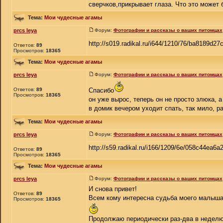
сверчков,прикрывает глаза. Что это может 
Тема:
Мои чудесные агамы
prcs leya
Форум:
Фотографии и рассказы о ваших питомцах
http://s019.radikal.ru/i644/1210/76/ba8189d27
Ответов:
89
Просмотров:
18365
Тема:
Мои чудесные агамы
prcs leya
Форум:
Фотографии и рассказы о ваших питомцах
Ответов:
89
Спасибо
Просмотров:
18365
он уже вырос, теперь он не просто злюка, а
в домик вечером уходит спать, так мило, р
Тема:
Мои чудесные агамы
prcs leya
Форум:
Фотографии и рассказы о ваших питомцах
http://s59.radikal.ru/i166/1209/6e/058c44ea6a2
Ответов:
89
Просмотров:
18365
Тема:
Мои чудесные агамы
prcs leya
Форум:
Фотографии и рассказы о ваших питомцах
И снова привет!
Ответов:
89
Всем кому интересна судьба моего малыша-
Просмотров:
18365
Продолжаю периодически раз-два в неделю 