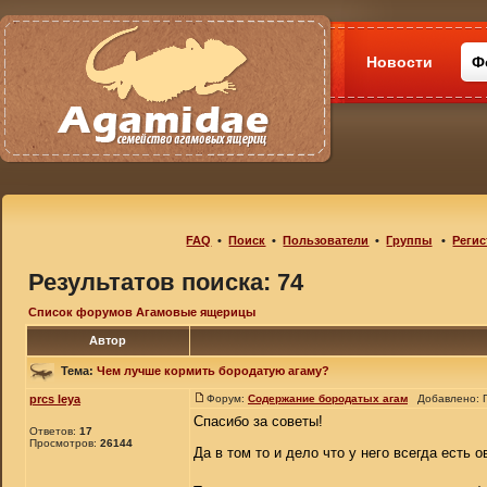
Новости
Ф
FAQ
•
Поиск
•
Пользователи
•
Группы
•
Регис
Результатов поиска: 74
Список форумов Агамовые ящерицы
Автор
Тема:
Чем лучше кормить бородатую агаму?
prcs leya
Форум:
Содержание бородатых агам
Добавлено: П
Спасибо за советы!
Ответов:
17
Просмотров:
26144
Да в том то и дело что у него всегда есть