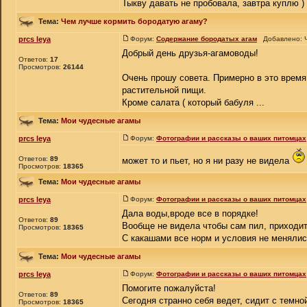
Тыкву давать не пробовала, завтра куплю )
Тема:
Чем лучше кормить бородатую агаму?
prcs leya
Форум:
Содержание бородатых агам
Добавлено: Ч
Добрый день друзья-агамоводы!
Ответов:
17
Просмотров:
26144
Очень прошу совета. Примерно в это время
растительной пищи.
Кроме салата ( который бабуля ...
Тема:
Мои чудесные агамы
prcs leya
Форум:
Фотографии и рассказы о ваших питомцах
Ответов:
89
может то и пьет, но я ни разу не видела
Просмотров:
18365
Тема:
Мои чудесные агамы
prcs leya
Форум:
Фотографии и рассказы о ваших питомцах
Дала воды,вроде все в порядке!
Ответов:
89
Вообще не видела чтобы сам пил, приходитс
Просмотров:
18365
С какашами все норм и условия не менялис
Тема:
Мои чудесные агамы
prcs leya
Форум:
Фотографии и рассказы о ваших питомцах
Помогите пожалуйста!
Ответов:
89
Сегодня странно себя ведет, сидит с темно
Просмотров:
18365