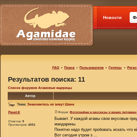
Новости
Ф
FAQ
•
Поиск
•
Пользователи
•
Группы
•
Регис
Результатов поиска: 11
Список форумов Агамовые ящерицы
Автор
Тема:
Знакомитесь ее зовут Шани
Pavel.K
Форум:
Фотографии и рассказы о ваших питомцах
Бывает. У каждой агамы свои вкусовые пре
Ответов:
9
мандарины.
Просмотров:
4051
Понятно надо будет пробовать искать что е
Вот сегодня утром з ...