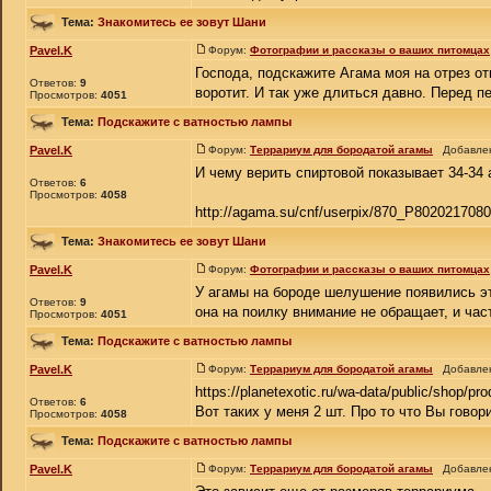
Тема:
Знакомитесь ее зовут Шани
Pavel.K
Форум:
Фотографии и рассказы о ваших питомцах
Господа, подскажите Агама моя на отрез от
Ответов:
9
воротит. И так уже длиться давно. Перед п
Просмотров:
4051
Тема:
Подскажите с ватностью лампы
Pavel.K
Форум:
Террариум для бородатой агамы
Добавлено
И чему верить спиртовой показывает 34-34 
Ответов:
6
Просмотров:
4058
http://agama.su/cnf/userpix/870_P8020217080
Тема:
Знакомитесь ее зовут Шани
Pavel.K
Форум:
Фотографии и рассказы о ваших питомцах
У агамы на бороде шелушение появились эт
Ответов:
9
она на поилку внимание не обращает, и част
Просмотров:
4051
Тема:
Подскажите с ватностью лампы
Pavel.K
Форум:
Террариум для бородатой агамы
Добавлено
https://planetexotic.ru/wa-data/public/shop/p
Ответов:
6
Вот таких у меня 2 шт. Про то что Вы говор
Просмотров:
4058
Тема:
Подскажите с ватностью лампы
Pavel.K
Форум:
Террариум для бородатой агамы
Добавлено