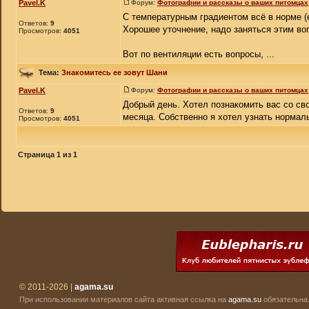
Pavel.K
Форум:
Фотографии и рассказы о ваших питомцах
С температурным градиентом всё в норме 
Ответов:
9
Хорошее уточнение, надо заняться этим во
Просмотров:
4051
Вот по вентиляции есть вопросы, ...
Тема:
Знакомитесь ее зовут Шани
Pavel.K
Форум:
Фотографии и рассказы о ваших питомцах
Добрый день. Хотел познакомить вас со сво
Ответов:
9
месяца. Собственно я хотел узнать нормаль
Просмотров:
4051
Страница
1
из
1
© 2011-2026 |
agama.su
При использовании материалов сайта активная ссылка на
agama.su
обязательна