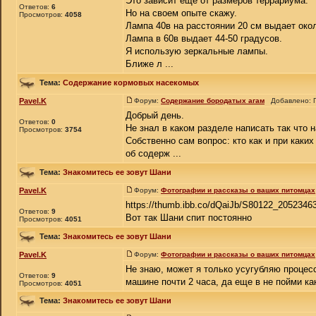
Это зависит еще от размеров террариума.
Ответов:
6
Но на своем опыте скажу.
Просмотров:
4058
Лампа 40в на расстоянии 20 см выдает окол
Лампа в 60в выдает 44-50 градусов.
Я использую зеркальные лампы.
Ближе л ...
Тема:
Содержание кормовых насекомых
Pavel.K
Форум:
Содержание бородатых агам
Добавлено: П
Добрый день.
Ответов:
0
Не знал в каком разделе написать так что н
Просмотров:
3754
Собственно сам вопрос: кто как и при каки
об содерж ...
Тема:
Знакомитесь ее зовут Шани
Pavel.K
Форум:
Фотографии и рассказы о ваших питомцах
https://thumb.ibb.co/dQaiJb/S80122_20523463
Ответов:
9
Вот так Шани спит постоянно
Просмотров:
4051
Тема:
Знакомитесь ее зовут Шани
Pavel.K
Форум:
Фотографии и рассказы о ваших питомцах
Не знаю, может я только усугубляю процес
Ответов:
9
машине почти 2 часа, да еще в не пойми ка
Просмотров:
4051
Тема:
Знакомитесь ее зовут Шани