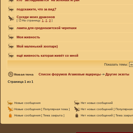
Кто "заглядывается" на зелёных игуан
подскажите, что за вид?
Соседи моих драконов
[
На страницу:
1
,
2
,
3
]
лампа для среднеазитской черепахи
Моя живность
Мой маленький зоопарк)
ещё живность каторая живёт со мной
Показать темы:
Список форумов Агамовые ящерицы
->
Другие экзоты
Страница
1
из
1
Новые сообщения
Нет новых сообщений
Новые сообщения [ Популярная тема ]
Нет новых сообщений [ Популярная 
Новые сообщения [ Тема закрыта ]
Нет новых сообщений [ Тема закрыт