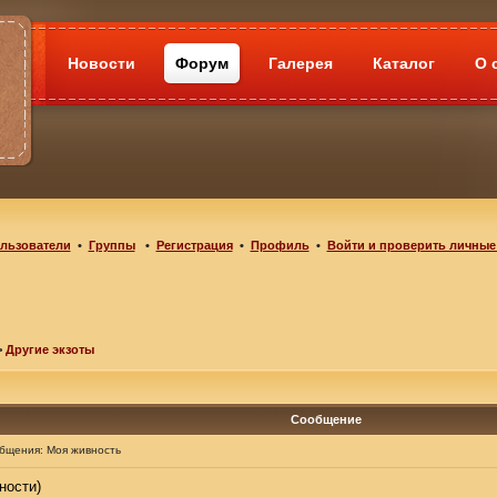
Новости
Форум
Галерея
Каталог
О 
льзователи
•
Группы
•
Регистрация
•
Профиль
•
Войти и проверить личные
>
Другие экзоты
Сообщение
общения:
Моя живность
ности)