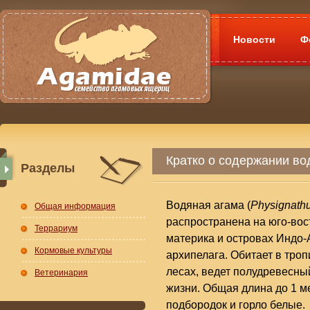
Новости
Ф
Кратко о содержании вод
Разделы
Водяная агама (
Physignathu
Общая информация
распространена на юго-вос
Террариум
материка и островах Индо-
Кормовые культуры
архипелага. Обитает в тро
лесах, ведет полудревесн
Ветеринария
жизни. Общая длина до 1 ме
подбородок и горло белые.