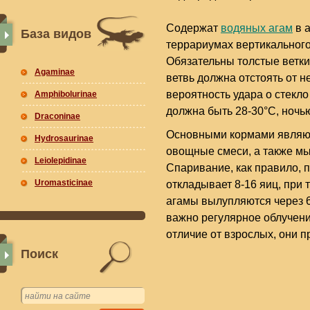
Содержат
водяных агам
в 
База видов
террариумах вертикального
Обязательны толстые ветки
Agaminae
ветвь должна отстоять от н
вероятность удара о стекл
Amphibolurinae
должна быть 28-30°С, ночь
Draconinae
Основными кормами являют
Hydrosaurinae
овощные смеси, а также мы
Leiolepidinae
Спаривание, как правило, 
Uromasticinae
откладывает 8-16 яиц, при
агамы вылупляются через 
важно регулярное облучени
отличие от взрослых, они 
Поиск