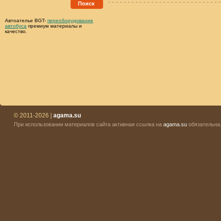
Поиск
Автоателье BGT-
переоборудование
автобуса
премиум материалы и
качество.
© 2011-2026 |
agama.su
При использовании материалов сайта активная ссылка на
agama.su
обязательна