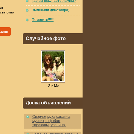
Где вы покупаете лампы?
х
ам
Вылечили динозавра)
остаточно
Помогите!!!!!!
далее
Случайное фото
Я и Мо
Доска объявлений
Cверчок,муха,саранча,
мучник,зофобас,
тараканы,гусеница.