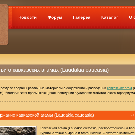
Новости
Форум
Галерея
Каталог
О 
ьи о кавказских агамах (Laudakia caucasia)
 разделе собраны различные материалы о содержании и разведении
кавказских агам
(
ia
), биологии этих пресмыкающихся, поведении в условиях любительского террариума
ржание кавказской агамы (Laudakia caucasia)
24 
Кавказская агама (
Laudakia caucasia
) распространена на Кав
Турции, а также в Иране и Афганистане. Обитает в каменист