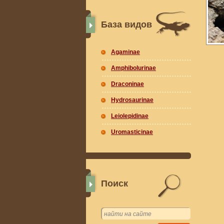
База видов
Agaminae
Amphibolurinae
Draconinae
Hydrosaurinae
Leiolepidinae
Uromasticinae
Поиск