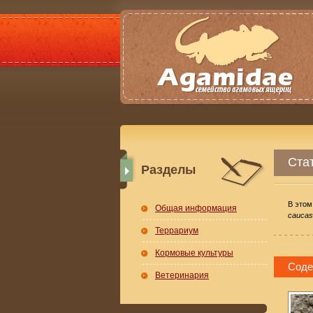
Стат
Разделы
В этом
Общая информация
caucas
Террариум
Кормовые культуры
Соде
Ветеринария