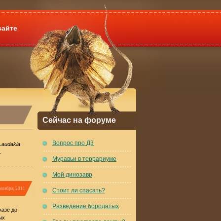
сайте
Сейчас на форуме
Вопрос про Д3
Laudakia
.
Муравьи в террариуме
Мой динозавр
ноября, 2011
Стоит ли спасать?
Разведение бородатых
казе до
ых