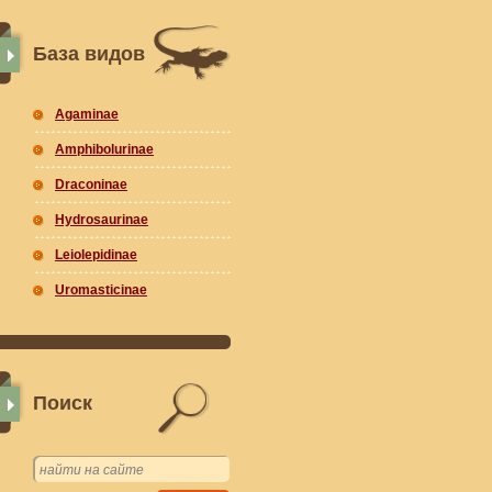
База видов
Agaminae
Amphibolurinae
Draconinae
Hydrosaurinae
Leiolepidinae
Uromasticinae
Поиск