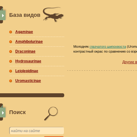
База видов
Agaminae
Amphibolurinae
Молодняк
глазчатого шипохвоста
(
Uroma
Draconinae
контрастный окрас по сравнению со вз
Hydrosaurinae
Другие 
Leiolepidinae
Uromasticinae
Поиск