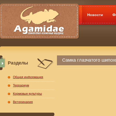
Новости
Ф
Самка глазчатого шипох
Разделы
Общая информация
Террариум
Кормовые культуры
Ветеринария