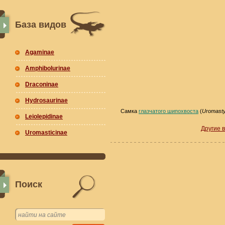
База видов
Agaminae
Amphibolurinae
Draconinae
Hydrosaurinae
Самка
глазчатого шипохвоста
(
Uromasty
Leiolepidinae
Другие 
Uromasticinae
Поиск