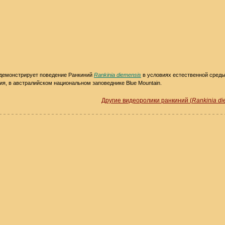
демонстрирует поведение Ранкиний
Rankinia diemensis
в условиях естественной сред
ия, в австралийском национальном заповеднике Blue Mountain.
Другие видеоролики ранкиний (
Rankinia di