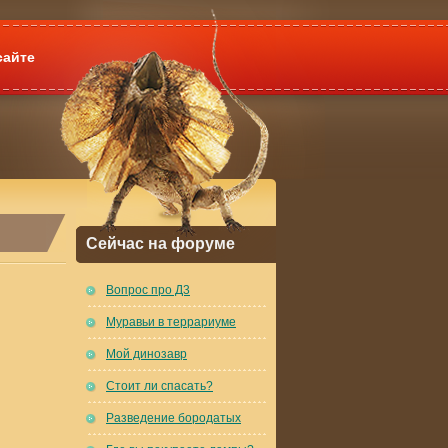
сайте
Сейчас на форуме
Вопрос про Д3
Муравьи в террариуме
Мой динозавр
Стоит ли спасать?
Разведение бородатых