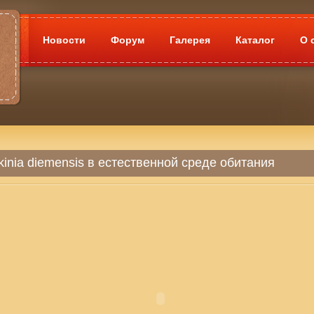
Новости
Форум
Галерея
Каталог
О 
inia diemensis в естественной среде обитания