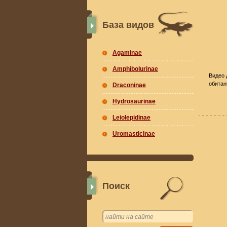
База видов
Agaminae
Amphibolurinae
Видео 
обитан
Draconinae
Hydrosaurinae
Leiolepidinae
Uromasticinae
Поиск