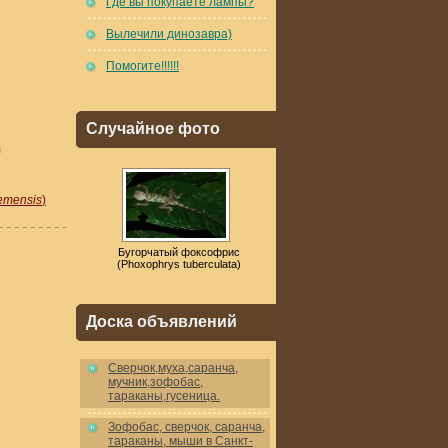
Где вы покупаете лампы?
Вылечили динозавра)
Помогите!!!!!!
Случайное фото
ы
emensis
)
Бугорчатый фоксофрис
(Phoxophrys tuberculata)
Доска объявлений
Cверчок,муха,саранча,
мучник,зофобас,
тараканы,гусеница.
Зофобас, сверчок, саранча,
тараканы, мыши в Санкт-