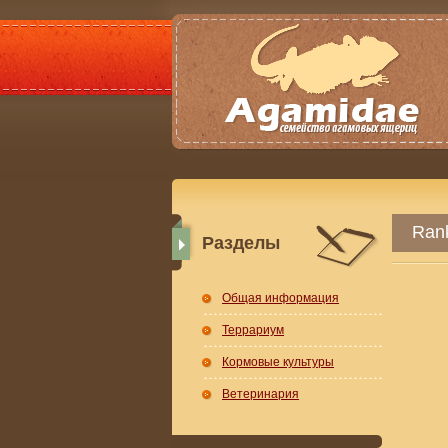
Rank
Разделы
Общая информация
Террариум
Кормовые культуры
Ветеринария