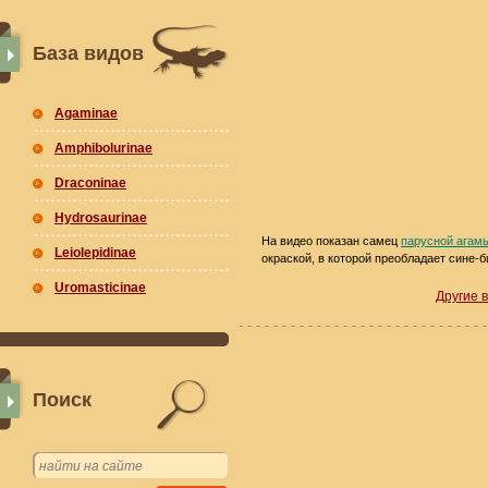
База видов
Agaminae
Amphibolurinae
Draconinae
Hydrosaurinae
На видео показан самец
парусной агам
Leiolepidinae
окраской, в которой преобладает сине-
Uromasticinae
Другие 
Поиск