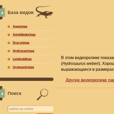
База видов
Agaminae
Amphibolurinae
Draconinae
Hydrosaurinae
В этом видеоролике показ
Leiolepidinae
(
Hydrosaurus weberi
). Хоро
Uromasticinae
выражающиеся в размерах 
Другие видеоролики па
Поиск