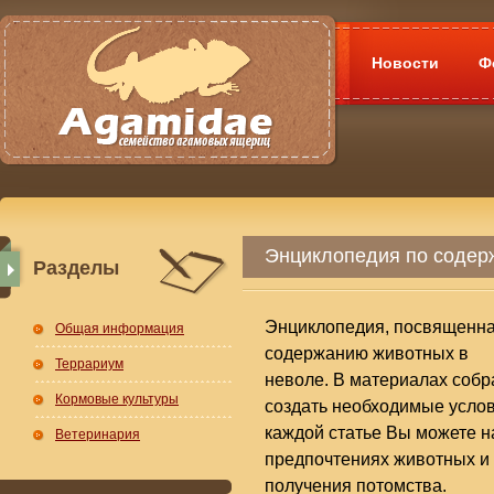
Новости
Ф
Энциклопедия по содер
Разделы
Энциклопедия, посвященн
Общая информация
содержанию животных в
Террариум
неволе. В материалах соб
Кормовые культуры
создать необходимые услов
каждой статье Вы можете н
Ветеринария
предпочтениях животных и 
получения потомства.