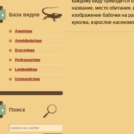
каждому виду приводится о
название, место обитания, 
База видов
изображение бабочки на раз
куколка, взрослое насекомо
Agaminae
Amphibolurinae
Draconinae
Hydrosaurinae
Leiolepidinae
Uromasticinae
Поиск