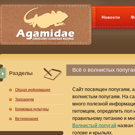
Новости
Ф
Всё о волнистых попуга
Разделы
Сайт посвящен попугаям, а
Общая информация
волнистым попугаям. На са
Террариум
много полезной информации
Кормовые культуры
питомцем, определить пол 
правильному питанию и мно
Ветеринария
Волнистый попугай
назван 
голове и крыльях.