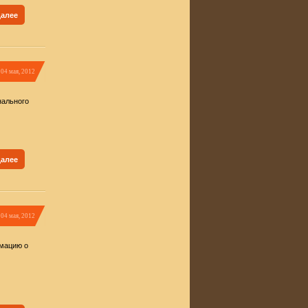
далее
04 мая, 2012
нального
далее
04 мая, 2012
рмацию о