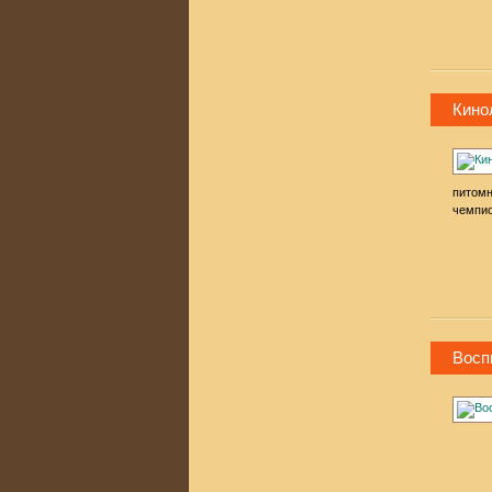
Кино
питомн
чемпио
Восп