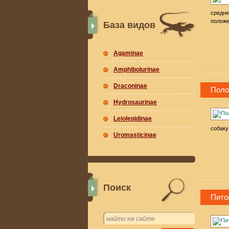
средне
положе
База видов
Agaminae
Amphibolurinae
Draconinae
Поло
Hydrosaurinae
Leiolepidinae
собаку
Uromasticinae
Поиск
Пито