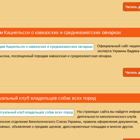
Читать 
м Кацнельсон о кавказских и среднеазиатских овчарках
Официальный сайт нацио
эксперта Украины Вадима
ьсона, посвященный породам кавказская и среднеазиатская овчарка.
Читать 
уальный клуб владельцев собак всех пород
На страницах сайта вы найдете инфо
деятельности кинологического клуба
нское отделение Кинологического Союза Украины, правила оформления документов,
овных, объявления о продаже щенков, дрессировочные площадки и многое другое.