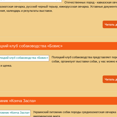
Отечественных пород - кавказская овч
азиатская овчарка, русский черный терьер, южнорусская овчарка. Уставные документ
ния, календарь и результаты выставок.
Читать 
цкий клуб собаководства «Бовис»
Полоцкий клуб собаководства представляет по
собак, организует выставки собак, у нас можно 
 и щенка.
Читать 
мник «Конча Заспа»
Украинский питомник собак породы среднеазиатская овчарка 
американская акита.