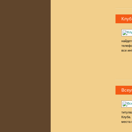
Клуб
найдет
телефо
все ин
Всеу
титула
Клуба.
места 