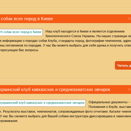
 собак всех пород в Киеве
11
Наш клуб находится в Киеве и является отделением
Кинологического Союза Украины. На наших страницах в
е информацию о породах собак Клуба, стандарты пород, фотографии чемпионов, адре
ны питомников по породам. У нас Вы можете выбрать для себя щенка и получить отве
тересующие Вас вопросы.
Читать 
краинский клуб кавказских и среднеазиатских овчарок
11
Официальные документы –
Положения о Клубе, выстав
х. Результаты выставок, чемпионатов, сопровождаемые фото отчетами. Каталог чемп
 У нас Вы сможете выбрать для Вашей собаки инструктора-дрессировщика в зависимо
проживания.