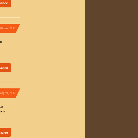
далее
04 мая, 2012
ке
далее
 апреля, 2012
це
ях и
далее