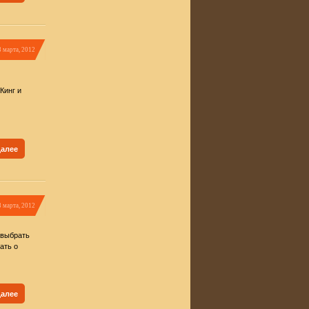
3 марта, 2012
Кинг и
далее
3 марта, 2012
 выбрать
ать о
далее