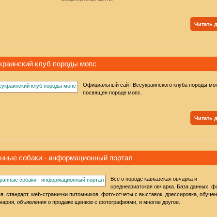
Читать 
краинский клуб породы мопс
Официальный сайт Всеукраинского клуба породы моп
посвящен породе мопс.
Читать 
нные собаки - информационный портал
Все о породе кавказская овчарка и
среднеазиатская овчарка. База данных, ф
я, стандарт, web-странички питомников, фото-отчеты с выставок, дрессировка, обучен
нария, объявления о продаже щенков с фотографиями, и многое другое.