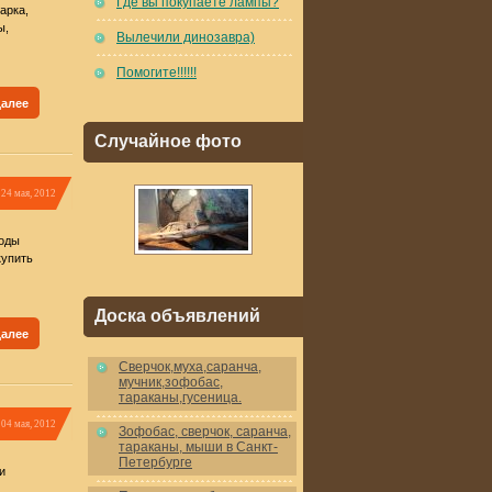
Где вы покупаете лампы?
арка,
ы,
Вылечили динозавра)
Помогите!!!!!!
далее
Случайное фото
24 мая, 2012
роды
купить
Доска объявлений
далее
Cверчок,муха,саранча,
мучник,зофобас,
тараканы,гусеница.
04 мая, 2012
Зофобас, сверчок, саранча,
тараканы, мыши в Санкт-
Петербурге
и