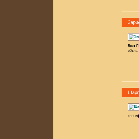
Зари
Бест П
объявл
Шарп
специф