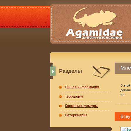
Мле
Разделы
В этой
Общая информация
домашн
т.п.
Террариум
Кормовые культуры
Ветеринария
Всеу