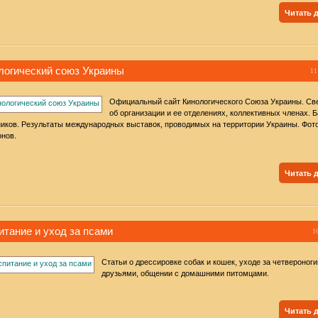
Читать 
логический союз Украины
11
Официальный сайт Кинологического Союза Украины. Св
об организации и ее отделениях, коллективных членах. Б
иков. Результаты международных выставок, проводимых на территории Украины. Фот
нов.
Читать 
итание и уход за псами
1
Статьи о дрессировке собак и кошек, уходе за четвероног
друзьями, общении с домашними питомцами.
Читать 