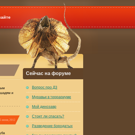
сайте
Сейчас на форуме
Вопрос про Д3
ным
ошадям и
Муравьи в террариуме
Мой динозавр
Стоит ли спасать?
5 июня, 2012
Разведение бородатых
уба