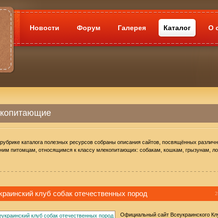
Новости
Форум
Галерея
Каталог
О 
копитающие
 рубрике каталога полезных ресурсов собраны описания сайтов, посвящённых различ
им питомцам, относящимся к классу млекопитающих: собакам, кошкам, грызунам, л
краинский клуб собак отечественных пород
2
Официальный сайт Всеукраинского Кл