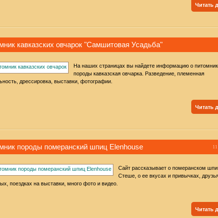
Читать 
мник кавказских овчарок "Самшитовая Усадьба"
На наших страницах вы найдете информацию о питомни
породы кавказская овчарка. Разведение, племенная
ьность, дрессировка, выставки, фотографии.
Читать 
мник породы померанский шпиц Elenhouse
11
Сайт рассказывает о померанском шпи
Стеше, о ее вкусах и привычках, друзь
ых, поездках на выставки, много фото и видео.
Читать 