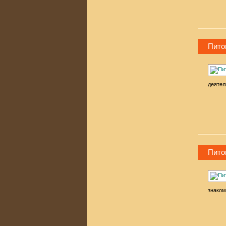
Пито
деятел
Пито
знаком