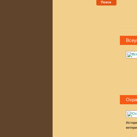
Поиск
Всеу
Охра
Истори
ветери