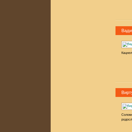
Вади
Кацнел
Вирт
Соломе
родосл