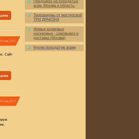
Предзаказ на бородатых
агам. Москва и область.
Террариумы от мастерской
далее
ТРИ ДРАКОНА
Живые кормовые
насекомые - самовывоз и
доставка (Москва)
04 мая, 2012
Куплю бородатую агаму
с. Сайт
далее
04 мая, 2012
орум.
ие,