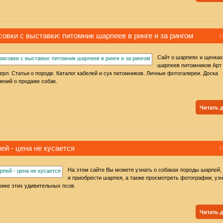
совки с выставки: питомник шарпеев в ринге и за рингом
1
Сайт о шарпеях и щенках
шарпеев питомников Арт 
ерл. Статьи о породе. Каталог кабелей и сук питомников. Личные фотогалереи. Доска
ений о продаже собак.
Читать 
ей - цена не кусается
1
На этом сайте Вы можете узнать о собаках породы шарпей,
и приобрести шарпея, а также просмотреть фотографии, узн
ике этих удивительных псов.
Читать 