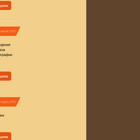
далее
 апреля, 2012
едения
аза
ографии
далее
6 марта, 2012
ими
далее