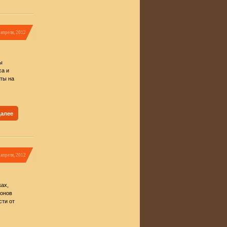
 апреля, 2012
ы
са и
ты на
далее
 апреля, 2012
ках,
ионов
сти от