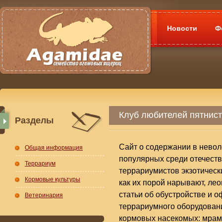
Новости
Ф
Клуб любителей пятнис
Разделы
Сайт о содержании в невол
Общая информация
популярных среди отечест
Террариум
террариумистов экзотическ
Кормовые культуры
как их порой нарывают, ле
статьи об обустройстве и 
Ветеринария
террариумного оборудован
кормовых насекомых: мрам