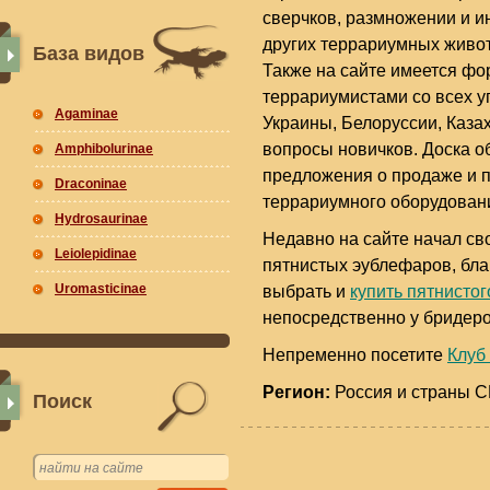
сверчков, размножении и и
других террариумных живот
База видов
Также на сайте имеется ф
террариумистами со всех у
Agaminae
Украины, Белоруссии, Казах
вопросы новичков. Доска 
Amphibolurinae
предложения о продаже и п
Draconinae
террариумного оборудовани
Hydrosaurinae
Недавно на сайте начал св
Leiolepidinae
пятнистых эублефаров, бл
Uromasticinae
выбрать и
купить пятнисто
непосредственно у бридер
Непременно посетите
Клуб
Регион:
Россия и страны 
Поиск