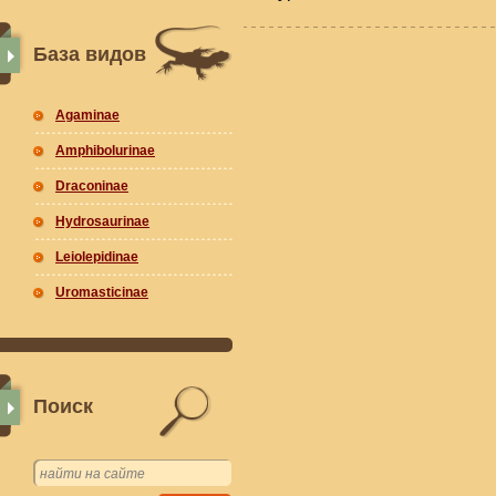
База видов
Agaminae
Amphibolurinae
Draconinae
Hydrosaurinae
Leiolepidinae
Uromasticinae
Поиск