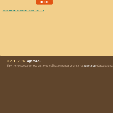
Поиск
анонимное лечение алкоголизма
© 2011-2026 |
agama.su
При использовании материалов сайта активная ссылка на
agama.su
обязательна