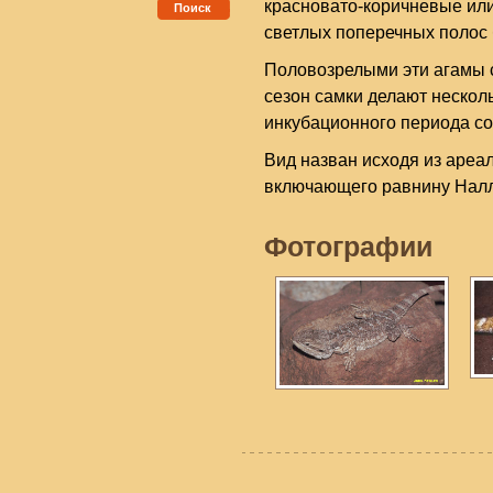
красновато-коричневые ил
Поиск
светлых поперечных полос 
Половозрелыми эти агамы с
сезон самки делают несколь
инкубационного периода со
Вид назван исходя из ареа
включающего равнину Нал
Фотографии