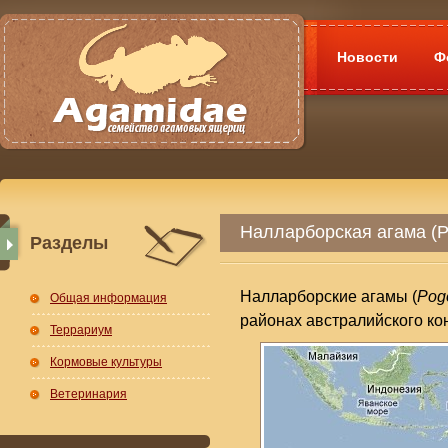
Новости
Ф
Налларборская агама (Po
Разделы
Налларборские агамы (
Pogo
Общая информация
районах австралийского ко
Террариум
Кормовые культуры
Ветеринария