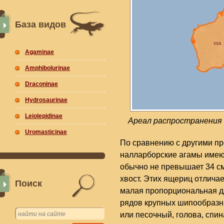
База видов
Agaminae
Amphibolurinae
Draconinae
Hydrosaurinae
Leiolepidinae
Ареал распространения н
Uromasticinae
По сравнению с другими п
налларборские агамы имею
обычно не превышает 34 см
хвост. Этих ящериц отлича
Поиск
малая пропорциональная д
рядов крупных шипообразн
или песочный, голова, спин