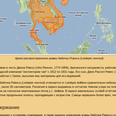
Ареал распространения агамы-бабочки Ривеса (Leiolepis reevesii)
зван в честь Джона Ривса (John Reeves, 1774-1856), британского натуралиста, работа
дской компании “инспектором чая” с 1812 по 1831 годы. Его сын, Джон Рассел Ривес (
работал с Греем, высылая ему материалы для исследований.
бабочка Ривеса (
Leiolepis reevesii
) отличается от
Leiolepis belliana
сравнительно небол
, около 35 сантиметров. Различия в окрасе выражены в сетчатом тёмном узоре на теле
м на глазчатые окантованные пятна у
L. belliana
. В окрасе ювенильных особей отчётл
лтые продольные полосы, пропадающие с возрастом. Самцы окрашены более ярко, че
ержание
ованиях к условиям содержания, а также рациону кормления агамы-бабочки Ривеса сх