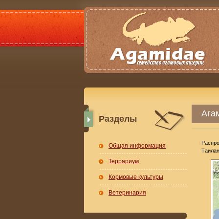
Агам
Разделы
Распро
Общая информация
Таилан
Террариум
Кормовые культуры
Ветеринария