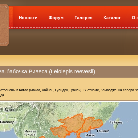
Новости
Форум
Галерея
Каталог
О 
а-бабочка Ривеса (Leiolepis reevesii)
странены в Китае (Макао, Хайнан, Гуандун, Гуанси), Вьетнаме, Камбодже, на северо-з
да.