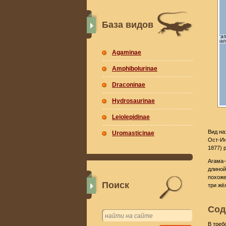
База видов
Agaminae
Amphibolurinae
Draconinae
Hydrosaurinae
Leiolepidinae
Вид на
Uromasticinae
Ост-Ин
1877) 
Агама-
длиной
похоже
Поиск
три жё
Сод
В треб