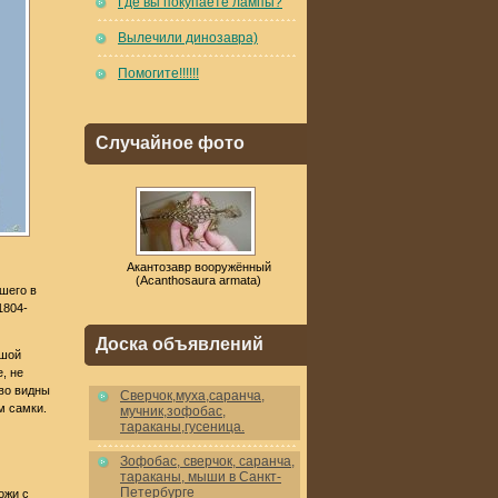
Где вы покупаете лампы?
Вылечили динозавра)
Помогите!!!!!!
Случайное фото
Акантозавр вооружённый
(Acanthosaura armata)
вшего в
1804-
Доска объявлений
ьшой
, не
иво видны
Cверчок,муха,саранча,
м самки.
мучник,зофобас,
тараканы,гусеница.
Зофобас, сверчок, саранча,
тараканы, мыши в Санкт-
Петербурге
ожи с