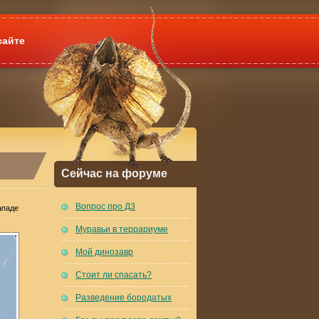
сайте
Сейчас на форуме
Вопрос про Д3
ападе
Муравьи в террариуме
Мой динозавр
Стоит ли спасать?
Разведение бородатых