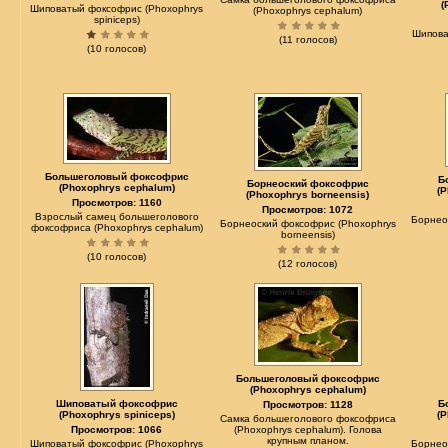
(
Шиповатый фоксофрис (Phoxophrys
(Phoxophrys cephalum)
spiniceps)
Шипова
(11 голосов)
(10 голосов)
Большеголовый фоксофрис
Б
Борнеоский фоксофрис
(Phoxophrys cephalum)
(
(Phoxophrys borneensis)
Просмотров: 1160
Просмотров: 1072
Взрослый самец большеголового
Борнео
Борнеоский фоксофрис (Phoxophrys
фоксофриса (Phoxophrys cephalum)
borneensis)
(10 голосов)
(12 голосов)
Большеголовый фоксофрис
(Phoxophrys cephalum)
Шиповатый фоксофрис
Б
Просмотров: 1128
(Phoxophrys spiniceps)
(
Самка большеголового фоксофриса
Просмотров: 1066
(Phoxophrys cephalum). Голова
крупным планом.
Шиповатый фоксофрис (Phoxophrys
Борнео