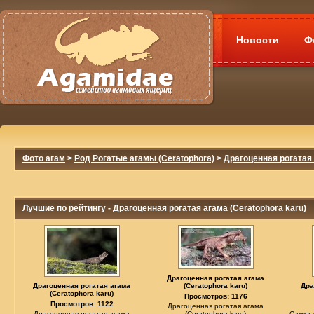
Новости
Ф
Фото агам
>
Род Рогатые агамы (Ceratophora)
>
Драгоценная рогатая 
Лучшие по рейтингу - Драгоценная рогатая агама (Ceratophora karu)
Драгоценная рогатая агама
Драгоценная рогатая агама
(Ceratophora karu)
Дра
(Ceratophora karu)
Просмотров: 1176
Просмотров: 1122
Драгоценная рогатая агама
Драгоценная рогатая агама
(Ceratophora karu)
Самка 