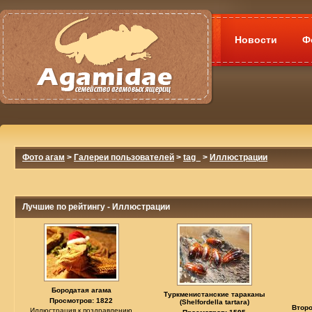
Новости
Ф
Фото агам
>
Галереи пользователей
>
tag_
>
Иллюстрации
Лучшие по рейтингу - Иллюстрации
Бородатая агама
Туркменистанские тараканы
Просмотров: 1822
(Shelfordella tartara)
Второ
Иллюстрация к поздравлению