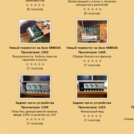
шипохвостов
Иллюстрация к статье о лечении
клоацитов у рептилий
(8 голосов)
(8 голосов)
Умный термостат на базе NM8036
Умный термостат на базе NM8036
Просмотров: 1363
Просмотров: 1448
Внутренности. Кабель пока не
Сборка близится к финалу
скреплён в жгуты.
(7 голосов)
(7 голосов)
Задняя часть устройства
Задняя часть устройства
П
Просмотров: 1398
Просмотров: 1423
Пока без декоративной панели,
Финальный вид
ввода 220V и розетки на 12V
Схема 
(7 голосов)
(7 голосов)