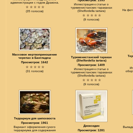
Просмотров: 1595
администрации с годом Дракона.
Иллюстрация к статье о
туркменистанских тараканах
На фот
(Shelfordella tartara)
(35 голосов)
(9 голосов)
Массовое жертвоприношение
Тер
Туркменистанский таракан
черепах в Бангладеш
(Shelfordella tartara)
Просмотров: 1642
Просмотров: 1409
И
Иллюстрация к статье о
(31 голосов)
обор
туркменистанских тараканах
(Shelfordella tartara)
(9 голосов)
Террариум для шипохвоста
Просмотров: 1961
Диоксидин
Вариант оформления сухого
Выпаде
террариума для содержания
Просмотров: 1281