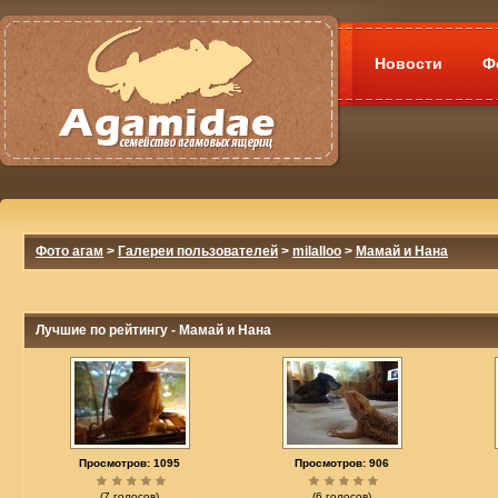
Новости
Ф
Фото агам
>
Галереи пользователей
>
milalloo
>
Мамай и Нана
Лучшие по рейтингу - Мамай и Нана
Просмотров: 1095
Просмотров: 906
(7 голосов)
(6 голосов)