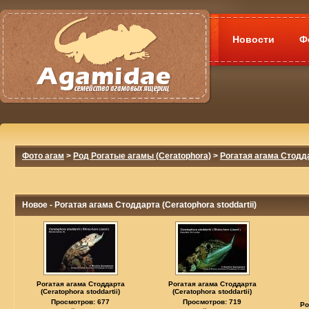
Новости
Ф
Фото агам
>
Род Рогатые агамы (Ceratophora)
>
Рогатая агама Стоддар
Новое - Рогатая агама Стоддарта (Ceratophora stoddartii)
Рогатая агама Стоддарта
Рогатая агама Стоддарта
(Ceratophora stoddartii)
(Ceratophora stoddartii)
Просмотров: 677
Просмотров: 719
Ро