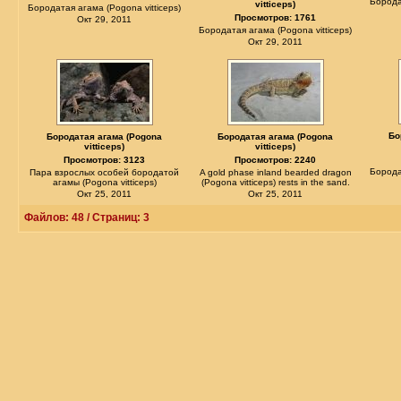
Борода
vitticeps)
Бородатая агама (Pogona vitticeps)
Просмотров: 1761
Окт 29, 2011
Бородатая агама (Pogona vitticeps)
Окт 29, 2011
Бо
Бородатая агама (Pogona
Бородатая агама (Pogona
vitticeps)
vitticeps)
Просмотров: 3123
Просмотров: 2240
Борода
Пара взрослых особей бородатой
A gold phase inland bearded dragon
агамы (Pogona vitticeps)
(Pogona vitticeps) rests in the sand.
Окт 25, 2011
Окт 25, 2011
Файлов: 48 / Страниц: 3