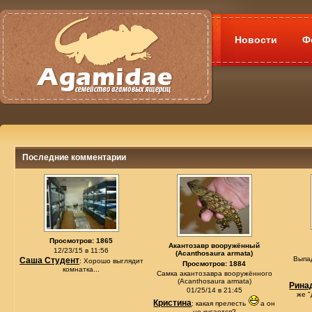
Новости
Ф
Последние комментарии
Просмотров: 1865
Акантозавр вооружённый
12/23/15 в 11:56
(Acanthosaura armata)
Выпа
Саша Студент
: Хорошо выглядит
Просмотров: 1884
комнатка...
Самка акантозавра вооружённого
(Acanthosaura armata)
Рина
01/25/14 в 21:45
же "
Кристина
: какая прелесть
а он
не кусается?