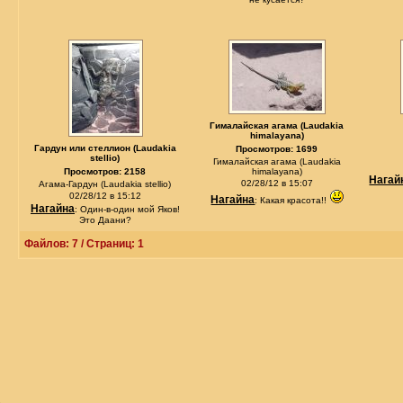
Гималайская агама (Laudakia
himalayana)
Гардун или стеллион (Laudakia
Просмотров: 1699
stellio)
Гималайская агама (Laudakia
Просмотров: 2158
himalayana)
Нагай
02/28/12 в 15:07
Агама-Гардун (Laudakia stellio)
02/28/12 в 15:12
Нагайна
: Какая красота!!
Нагайна
: Один-в-один мой Яков!
Это Даани?
Файлов: 7 / Страниц: 1