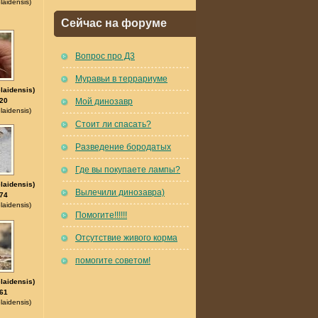
aidensis)
Сейчас на форуме
Вопрос про Д3
Муравьи в террариуме
laidensis)
20
Мой динозавр
aidensis)
Стоит ли спасать?
Разведение бородатых
Где вы покупаете лампы?
laidensis)
Вылечили динозавра)
74
aidensis)
Помогите!!!!!!
Отсутствие живого корма
помогите советом!
laidensis)
61
aidensis)