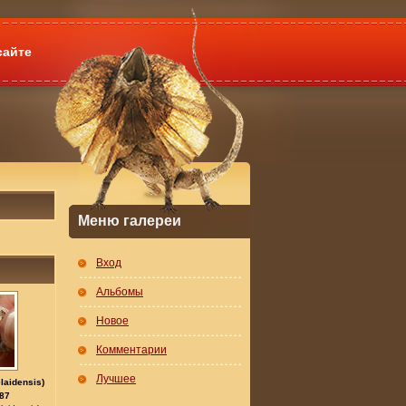
сайте
Меню галереи
Вход
Альбомы
Новое
Комментарии
Лучшее
laidensis)
87