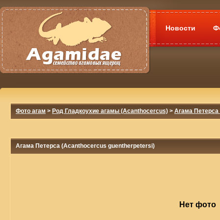
Новости
Ф
Фото агам
>
Род Гладкоухие агамы (Acanthocercus)
>
Агама Петерса 
Агама Петерса (Acanthocercus guentherpetersi)
Нет фото