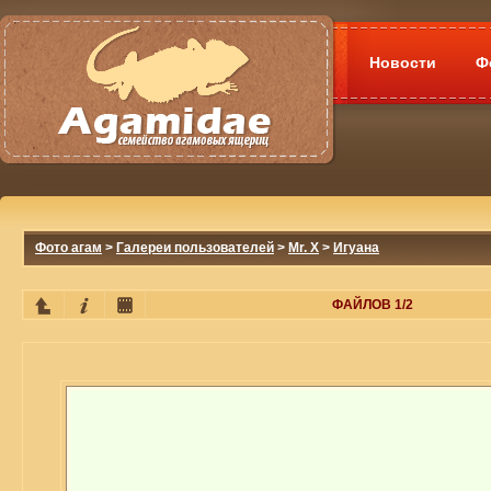
Новости
Ф
Фото агам
>
Галереи пользователей
>
Mr. X
>
Игуана
ФАЙЛОВ 1/2