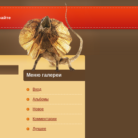
сайте
Меню галереи
Вход
Альбомы
Новое
Комментарии
Лучшее