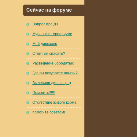
Сейчас на форуме
Вопрос про Д3
Муравьи в террариуме
Мой динозавр
Стоит ли спасать?
Разведение бородатых
Где вы покупаете лампы?
Вылечили динозавра)
Помогите!!!!!!
Отсутствие живого корма
помогите советом!