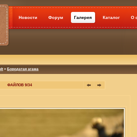
Новости
Форум
Галерея
Каталог
О 
lt
>
Бородатая агама
ФАЙЛОВ 9/34