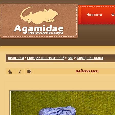
Новости
Ф
Фото агам
>
Галереи пользователей
>
Bolt
>
Бородатая агама
ФАЙЛОВ 18/34