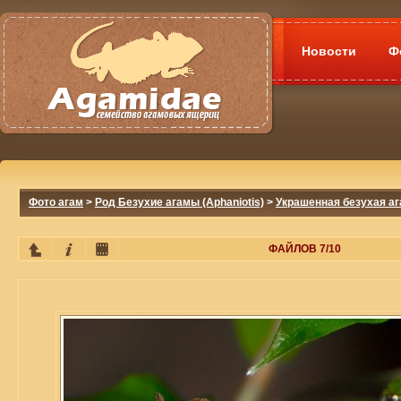
Новости
Ф
Фото агам
>
Род Безухие агамы (Aphaniotis)
>
Украшенная безухая ага
ФАЙЛОВ 7/10