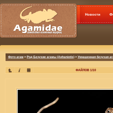
Новости
Ф
Фото агам
>
Род Безухие агамы (Aphaniotis)
>
Украшенная безухая ага
ФАЙЛОВ 1/10