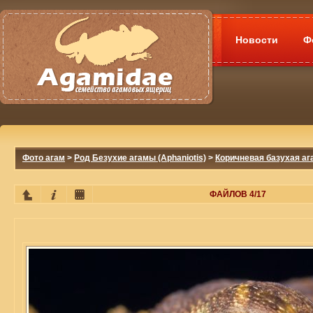
Новости
Ф
Фото агам
>
Род Безухие агамы (Aphaniotis)
>
Коричневая базухая ага
ФАЙЛОВ 4/17