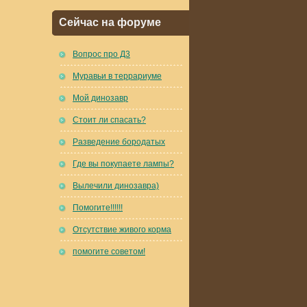
Сейчас на форуме
Вопрос про Д3
Муравьи в террариуме
Мой динозавр
Стоит ли спасать?
Разведение бородатых
Где вы покупаете лампы?
Вылечили динозавра)
Помогите!!!!!!
Отсутствие живого корма
помогите советом!