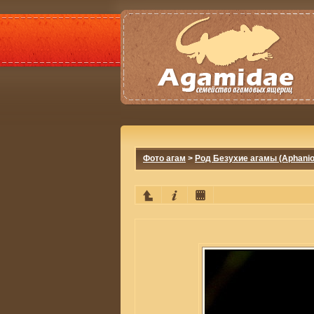
Фото агам
>
Род Безухие агамы (Aphanio