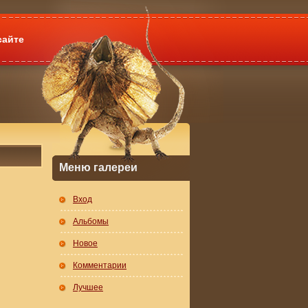
сайте
Меню галереи
Вход
Альбомы
Новое
Комментарии
Лучшее