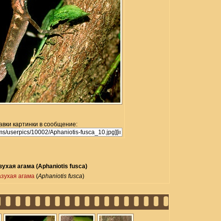
авки картинки в сообщение:
ухая агама (Aphaniotis fusca)
зухая агама
(
Aphaniotis fusca
)