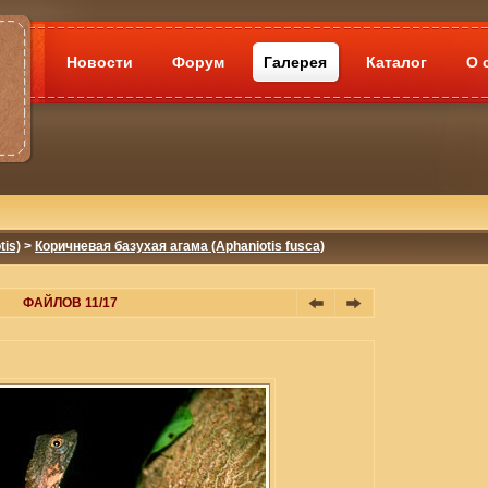
Новости
Форум
Галерея
Каталог
О 
tis)
>
Коричневая базухая агама (Aphaniotis fusca)
ФАЙЛОВ 11/17