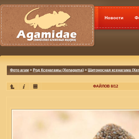
Новости
Ф
Фото агам
>
Род Ксенагамы (Xenagama)
>
Щитоносная ксенагама (Xena
ФАЙЛОВ 8/12