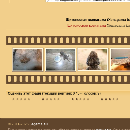
Щитоносная ксенагама (Xenagama bati
Щитоносная ксенагама
(
Xenagama bati
Оценить этот файл
(текущий рейтинг: 0 / 5 - Голосов: 9)
© 2011-2026 |
agama.su
При использовании материалов сайта активная ссылка на
agama.su
обязательна