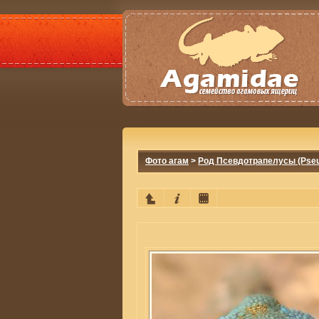
Фото агам
>
Род Псевдотрапелусы (Pseu