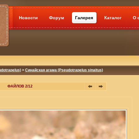
Новости
Форум
Галерея
Каталог
О 
dotrapelus)
>
Синайская агама (Pseudotrapelus sinaitus)
ФАЙЛОВ 2/12