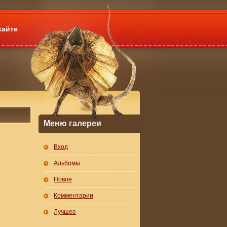
сайте
Меню галереи
Вход
Альбомы
Новое
Комментарии
Лучшее