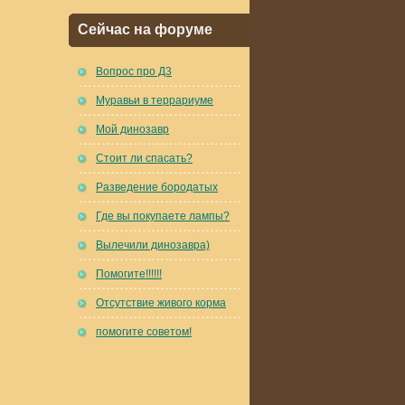
Сейчас на форуме
Вопрос про Д3
Муравьи в террариуме
Мой динозавр
Стоит ли спасать?
Разведение бородатых
Где вы покупаете лампы?
Вылечили динозавра)
Помогите!!!!!!
Отсутствие живого корма
помогите советом!