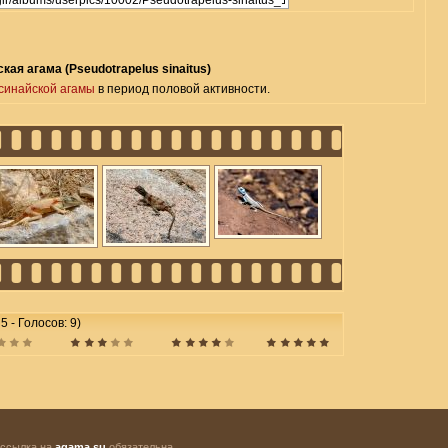
кая агама (Pseudotrapelus sinaitus)
синайской агамы
в период половой активности.
5 - Голосов: 9)
 ссылка на
agama.su
обязательна.