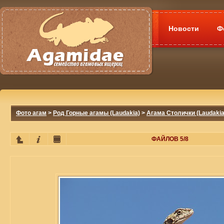
Новости
Ф
Фото агам
>
Род Горные агамы (Laudakia)
>
Агама Столички (Laudakia 
ФАЙЛОВ 5/8