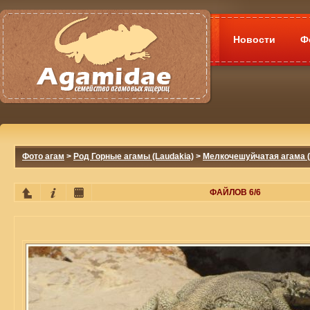
Новости
Ф
Фото агам
>
Род Горные агамы (Laudakia)
>
Мелкочешуйчатая агама (L
ФАЙЛОВ 6/6