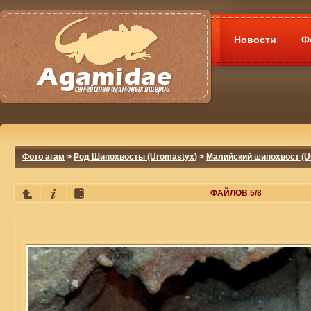
Новости
Ф
Фото агам
>
Род Шипохвосты (Uromastyx)
>
Малийский шипохвост (Ur
ФАЙЛОВ 5/8