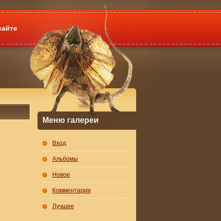
сайте
Меню галереи
Вход
Альбомы
Новое
Комментарии
Лучшее