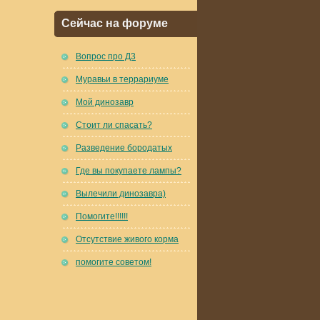
Сейчас на форуме
Вопрос про Д3
Муравьи в террариуме
Мой динозавр
Стоит ли спасать?
Разведение бородатых
Где вы покупаете лампы?
Вылечили динозавра)
Помогите!!!!!!
Отсутствие живого корма
помогите советом!