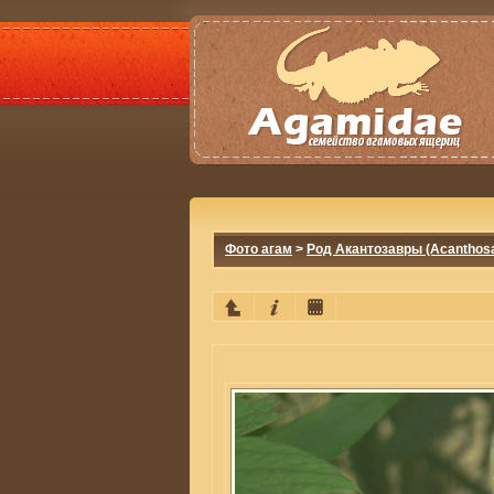
Фото агам
>
Род Акантозавры (Acanthos