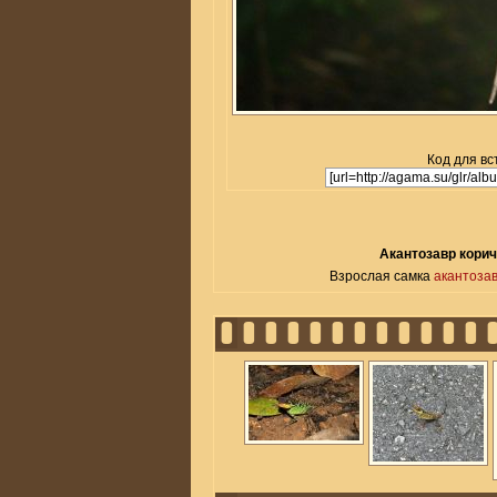
Код для вс
Акантозавр корич
Взрослая самка
акантозав