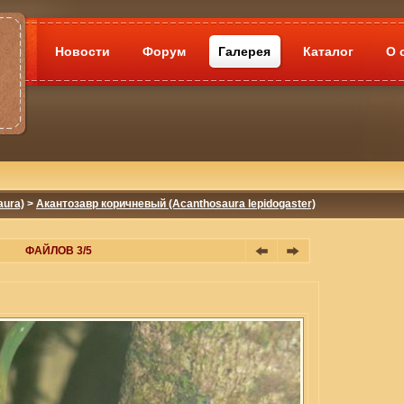
Новости
Форум
Галерея
Каталог
О 
aura)
>
Акантозавр коричневый (Acanthosaura lepidogaster)
ФАЙЛОВ 3/5